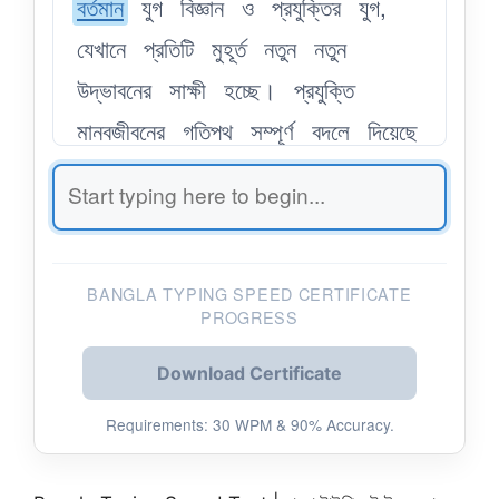
বর্তমান
যুগ
বিজ্ঞান
ও
প্রযুক্তির
যুগ,
যেখানে
প্রতিটি
মুহূর্ত
নতুন
নতুন
উদ্ভাবনের
সাক্ষী
হচ্ছে।
প্রযুক্তি
মানবজীবনের
গতিপথ
সম্পূর্ণ
বদলে
দিয়েছে
এবং
পৃথিবীকে
একটি
গ্লোবাল
ভিলেজে
রূপান্তর
করেছে।
ইন্টারনেটের
কল্যাণে
এখন
মুহূর্তের
মধ্যে
বিশ্বের
যেকোনো
প্রান্তের
মানুষের
সাথে
যোগাযোগ
করা
BANGLA TYPING SPEED CERTIFICATE
PROGRESS
সম্ভব।
শিক্ষা,
চিকিৎসা,
কৃষি
এবং
ব্যবসা-বাণিজ্যে
প্রযুক্তির
ছোঁয়া
লেগেছে,
Download Certificate
ফলে
কর্মসংস্থান
ও
উৎপাদনশীলতা
বহুগুণ
Requirements: 30 WPM & 90% Accuracy.
বৃদ্ধি
পেয়েছে।
তরুণ
প্রজন্ম
এখন