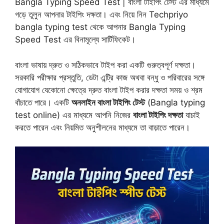
ফ্রিল্যান্সিং
ও
আউটসোর্সিংয়ের
মাধ্যমে
Bangla Typing Speed Test | বাংলা টাইপিং টেস্ট এর মাধ্যমে
গড়ে তুলুন আপনার টাইপিং দক্ষতা। এবং নিয়ে নিন Techpriyo
ঘরে
বসেই
বৈদেশিক
মুদ্রা
অর্জন
bangla typing test থেকে আপনার Bangla Typing
করছে।
কৃত্রিম
বুদ্ধিমত্তা
ও
Speed Test এর বিনামূল্যে সার্টিফিকেট।
রোবোটিক্সের
ব্যবহার
ভবিষ্যৎ
পৃথিবীকে
বাংলা ভাষায় দ্রুত ও সঠিকভাবে টাইপ করা একটি গুরুত্বপূর্ণ দক্ষতা।
আরও
উন্নত
করবে।
তবে
প্রযুক্তির
সরকারি পরীক্ষার প্রস্তুতি, ডেটা এন্ট্রি কাজ অথবা বন্ধু ও পরিবারের সঙ্গে
যোগাযোগ যেকোনো ক্ষেত্রে দ্রুত বাংলা টাইপ করার দক্ষতা সময় ও শ্রম
অতিরিক্ত
ব্যবহারের
ফলে
শারীরিক
ও
বাঁচাতে পারে। একটি
অনলাইন বাংলা টাইপিং টেস্ট
(Bangla typing
মানসিক
সমস্যা
হতে
পারে।
তাই
test online) এর মাধ্যমে আপনি নিজের
বাংলা টাইপিং দক্ষতা
যাচাই
করতে পারেন এবং নিয়মিত অনুশীলনের মাধ্যমে তা বাড়াতে পারেন।
প্রযুক্তির
সঠিক
ও
ইতিবাচক
ব্যবহার
নিশ্চিত
করা
আমাদের
সকলের
একান্ত
কর্তব্য।